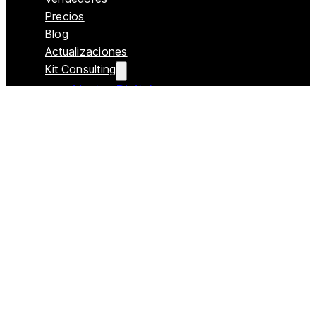
Precios
Blog
Actualizaciones
Kit Consulting
Ventas Digitales
Transformación Digital
Procesos de Negocio
Inteligencia Artificial
Análisis de Datos – Avanzado
Análisis de Datos
INFORMACIÓN Y CONTACTO
Contacto
Política de Privacidad
Política de Cookies